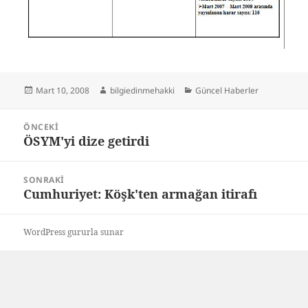
Yayın
Yazar
Kategoriler
Mart 10, 2008
bilgiedinmehakki
Güncel Haberler
tarihi
Yazı
ÖNCEKI
gezinmesi
ÖSYM'yi dize getirdi
Önceki
yazı:
SONRAKI
Cumhuriyet: Köşk'ten armağan itirafı
Sonraki
yazı:
WordPress gururla sunar